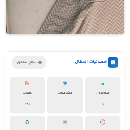
إحصائيات المقال
جارٍ التحميل...
📝
👁️
متواجدون
مشاهدات
كلمات
173
...
3
♻️
📅
⏱️