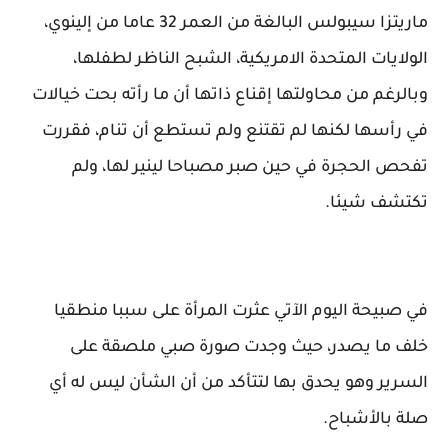
ماريتزا سيبولس البالغة من العمر 32 عاما من إلينوي،
الولايات المتحدة الامريكية، الشبح الناظر لطفلها،
وبالرغم من محاولتها إقناع ذاتها أن ما رأته بحت خيالات
في رأسها لكنها لم تقتنع ولم تستطع أن تنام، فقررت
تفحص الحجرة في حين صبر مصباحا لينير لها، ولم
تكتشف شيئا.
في صبيحة اليوم الآتي عثرت المرأة على سببا منطقيا
خلف ما يصدر، حيث وجدت صورة صبي ملصقة على
السرير وهو يحدق بها لتتأكد من أن الشأن ليس له أي
صلة بالأشباح.