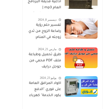
اذاعية قديمة البرنامج
العام mp3 |
مسلسلات اذاعية
ديسمبر 8, 2024
كاملة برابط واحد
تفسير حلم رؤية
رضاعة الزوج من ثدي
زوجته في المنام:
دلالاته الروحية
مارس 21, 2024
والنفسية
طرق تحميل وطباعة
ملف PDF محمي من
جوجل درايف
يوليو 23, 2024
اكواد المرافق العامة
على فوري "الدفع
بكود الخدمة" كهرباء
ومياه وغاز