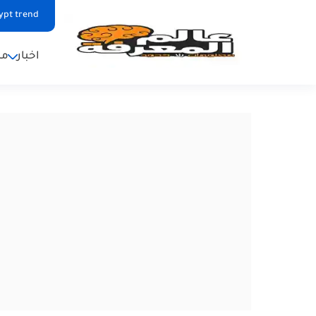
ypt trend
اخبار
من