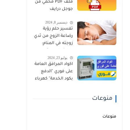
ملف PDF محمي من
جوجل درايف
ديسمبر 8, 2024
تفسير حلم رؤية
رضاعة الزوج من ثدي
زوجته في المنام:
دلالاته الروحية
يوليو 23, 2024
والنفسية
اكواد المرافق العامة
على فوري "الدفع
بكود الخدمة" كهرباء
ومياه وغاز
منوعات
منوعات