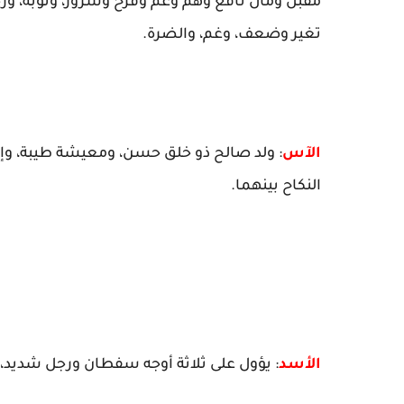
مقبل ومال نافع وهم وغم وفرح وسرور، وتوبة، ورج
تغير وضعف، وغم، والضرة.
الآس
: ولد صالح ذو خلق حسن، ومعيشة طيبة، وإن 
النكاح بينهما.
الأسد
: يؤول على ثلاثة أوجه سفطان ورجل شديد، 