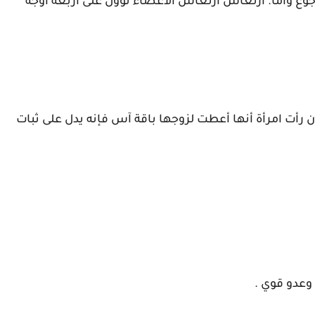
وع وأماً. ارتعاش ارتعاش الأعضاء تؤول على أربعة أوجه
رأت امرأة أنها أعطت لزوجها باقة آس فإنه يدل على ثبات
وعدو قوي .