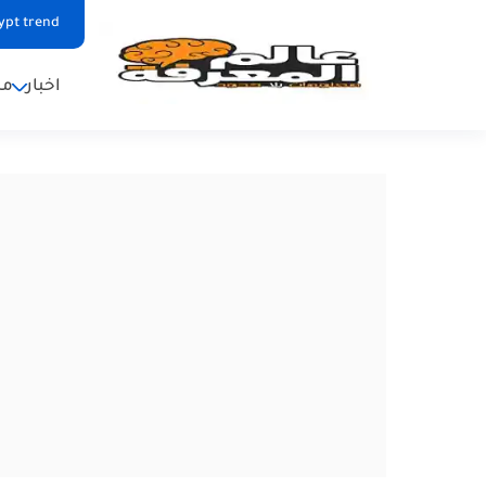
ypt trend
اخبار
من