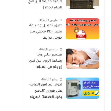
اذاعية قديمة البرنامج
العام mp3 |
مسلسلات اذاعية
مارس 21, 2024
كاملة برابط واحد
طرق تحميل وطباعة
ملف PDF محمي من
جوجل درايف
ديسمبر 8, 2024
تفسير حلم رؤية
رضاعة الزوج من ثدي
زوجته في المنام:
دلالاته الروحية
يوليو 23, 2024
والنفسية
اكواد المرافق العامة
على فوري "الدفع
بكود الخدمة" كهرباء
ومياه وغاز