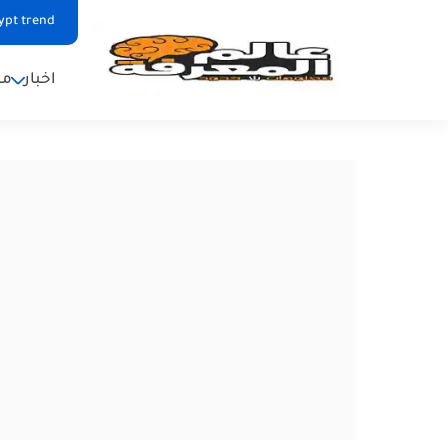
ypt trend
اخبار
من