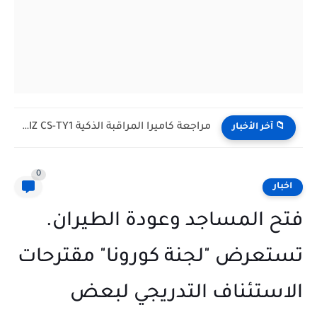
مراجعة كاميرا المراقبة الذكية EZVIZ CS-TY1: حماية منزلك ومراقبة طفلك...
📁 آخر الأخبار
0
اخبار
فتح المساجد وعودة الطيران.
تستعرض "لجنة كورونا" مقترحات
الاستئناف التدريجي لبعض