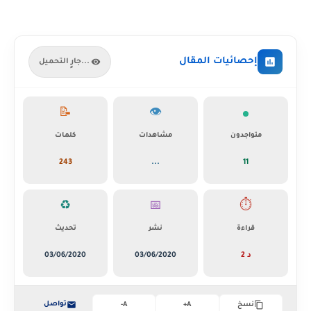
إحصائيات المقال
جارٍ التحميل...
📝
👁️
متواجدون
مشاهدات
كلمات
243
...
11
♻️
📅
⏱️
قراءة
نشر
تحديث
2 د
03/06/2020
03/06/2020
تواصل
نسخ
A+
A-