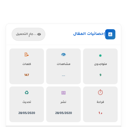
إحصائيات المقال
جارٍ التحميل...
📝
👁️
متواجدون
مشاهدات
كلمات
147
...
9
♻️
📅
⏱️
قراءة
نشر
تحديث
1 د
28/05/2020
28/05/2020