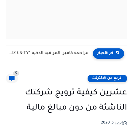
مراجعة كاميرا المراقبة الذكية EZVIZ CS-TY1: حماية منزلك ومراقبة طفلك...
📁 آخر الأخبار
0
الربح من الانترنت
عشرين كيفية ترويج شركتك
الناشئة من دون مبالغ مالية
إبريل 5, 2020