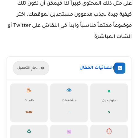
على مثل ذلك المحتوى كبيراً لذا فيمكن أن تكون تلك
كيفية جيدة لجذب مدعوون مستجدين لموقعك. اختر
موضوعاً ممتعاً مناسباً وابدأ فى النقاش على Twitter أو
الشات المباشرة
إحصائيات المقال
جارٍ التحميل...
📝
👁️
متواجدون
مشاهدات
كلمات
1487
...
5
♻️
📅
⏱️