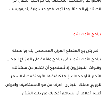
والمواقع والصحف المختصة بك ثم اكتب المقال فى
الصناديق الحادثة. وما توجد فهو مسئولية رندرفورست
برامج التوك شو
قم بترويج المقطع المرئي المخصص بك بواسطة
برامج التوك شو. يبقى برامج واقعة على المزياع المحلى
وقنوات التليفزيون إذ تَستطيع أن تتكلم عن منشأتك
التجارية أو مجالك. إنها كيفية هائلة ومنخفضة السعر
لترويج عملك التجارى. اعرف من هو المستضيف واعرض
أعلاه أعلاها أن يساهم أفكارك عن ذلك الشأن