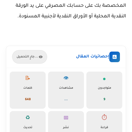
المخصصة بك على حسابك المصرفي على يد الورقة
النقدية المحلية أو الأوراق النقدية لأجنبية المسنودة.
إحصائيات المقال
جارٍ التحميل...
📝
👁️
متواجدون
مشاهدات
كلمات
648
...
9
♻️
📅
⏱️
قراءة
نشر
تحديث