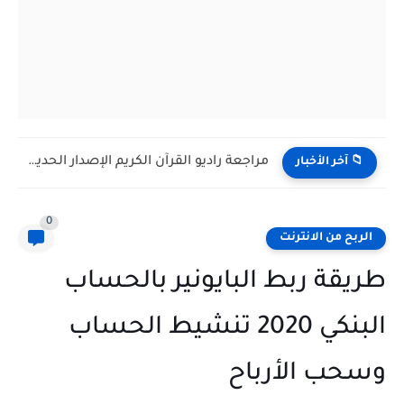
مراجعة كاميرا المراقبة الذكية EZVIZ CS-TY1: حماية منزلك ومراقبة طفلك...
📁 آخر الأخبار
0
الربح من الانترنت
طريقة ربط البايونير بالحساب
البنكي 2020 تنشيط الحساب
وسحب الأرباح