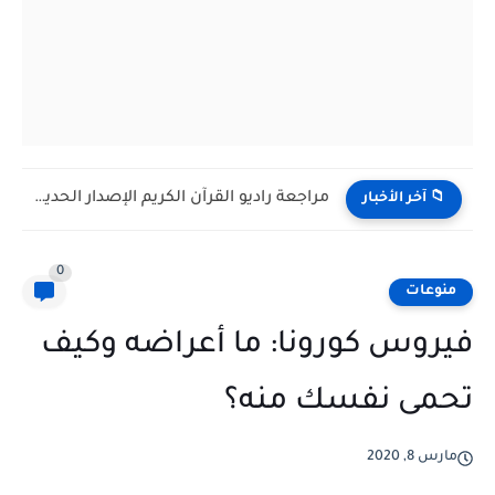
مراجعة كاميرا المراقبة الذكية EZVIZ CS-TY1: حماية منزلك ومراقبة طفلك...
📁 آخر الأخبار
0
منوعات
فيروس كورونا: ما أعراضه وكيف
تحمى نفسك منه؟
مارس 8, 2020