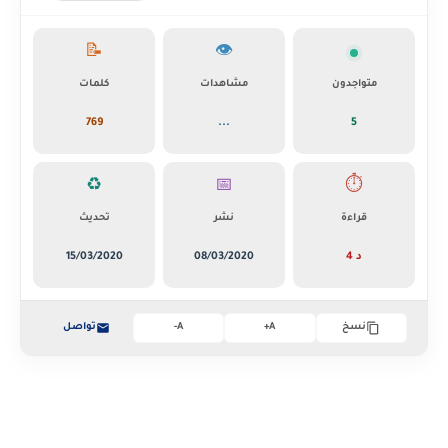
📝
👁️
متواجدون
مشاهدات
كلمات
769
...
5
♻️
📅
⏱️
قراءة
نشر
تحديث
4 د
08/03/2020
15/03/2020
تواصل
نسخ
A+
A-