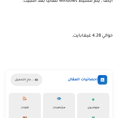
أيضًا ، يتم تنشيط Windows تلقائيًا بعد التثبيت.
حوالي 4.28 غيغابايت.
إحصائيات المقال
جارٍ التحميل...
📝
👁️
متواجدون
مشاهدات
كلمات