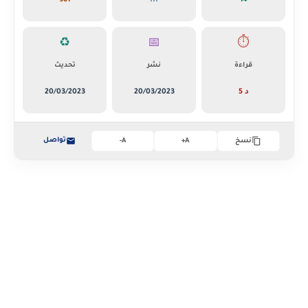
961
...
14
♻️
📅
⏱️
قراءة
نشر
تحديث
5 د
20/03/2023
20/03/2023
تواصل
نسخ
A+
A-