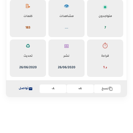
📝
👁️
متواجدون
مشاهدات
كلمات
183
...
7
♻️
📅
⏱️
قراءة
نشر
تحديث
1 د
26/06/2020
26/06/2020
تواصل
نسخ
A+
A-