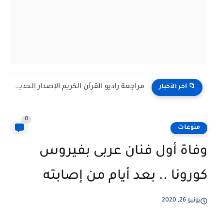
مراجعة راديو القرآن الكريم الإصدار الحديث H798BT: مكتبة إسلامية شاملة...
📁 آخر الأخبار
0
منوعات
وفاة أول فنان عربى بفيروس
كورونا .. بعد أيام من إصابته
يونيو 26, 2020