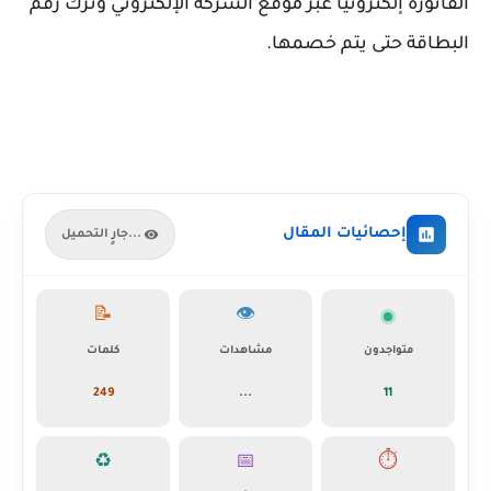
الفاتورة إلكترونيًا عبر موقع الشركة الإلكتروني وترك رقم
البطاقة حتى يتم خصمها.
إحصائيات المقال
جارٍ التحميل...
📝
👁️
متواجدون
مشاهدات
كلمات
249
...
11
♻️
📅
⏱️