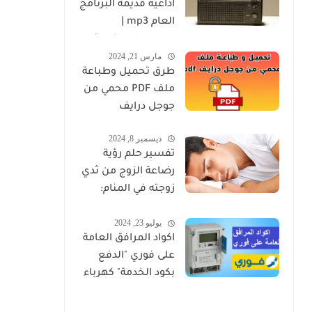
اذاعية قديمة البرنامج
العام mp3 |
مسلسلات اذاعية
مارس 21, 2024
كاملة برابط واحد
طرق تحميل وطباعة
ملف PDF محمي من
جوجل درايف
ديسمبر 8, 2024
تفسير حلم رؤية
رضاعة الزوج من ثدي
زوجته في المنام:
دلالاته الروحية
يوليو 23, 2024
والنفسية
اكواد المرافق العامة
على فوري "الدفع
بكود الخدمة" كهرباء
ومياه وغاز