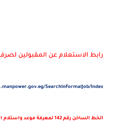
رابط الاستعلام عن المقبولين لصرف اعانة ٥٠٠ جنيه للعمالة ال
.manpower.gov.eg/SearchInFormalJob/Index
الخط الساخن رقم 142 لمعرفة موعد واستلام المنحة