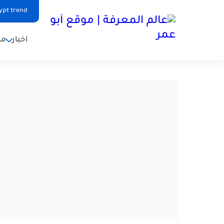
ypt trend
اخبار
من