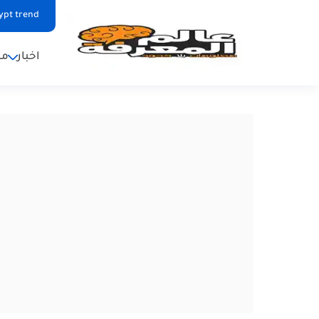
ypt trend
اخبار
من