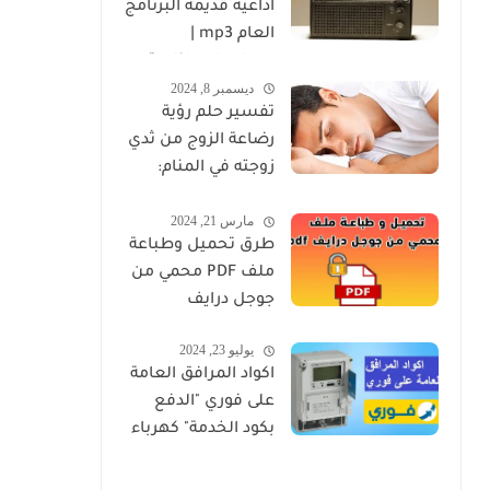
اذاعية قديمة البرنامج
العام mp3 |
مسلسلات اذاعية
ديسمبر 8, 2024
كاملة برابط واحد
تفسير حلم رؤية
رضاعة الزوج من ثدي
زوجته في المنام:
دلالاته الروحية
مارس 21, 2024
والنفسية
طرق تحميل وطباعة
ملف PDF محمي من
جوجل درايف
يوليو 23, 2024
اكواد المرافق العامة
على فوري "الدفع
بكود الخدمة" كهرباء
ومياه وغاز