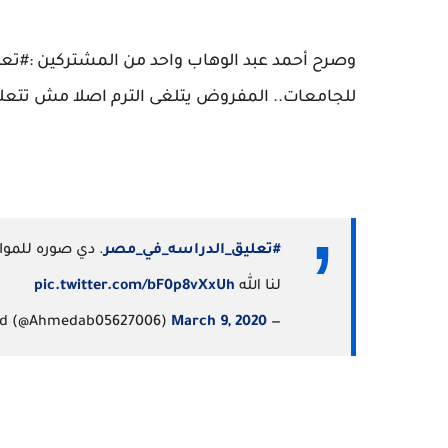
وصرح أحمد عبد الوهاب واحد من المشتركين :#تعل
للجامعات.. المفروض يتلغى الترم اصلا مش تتعلق. 
#تعليق_الدراسه_في_مصر
. دي صوره للموا
لنا الله
pic.twitter.com/bF0p8vXxUh
March 9, 2020
— Ahmed abd Elwahed (@Ahmedab05627006)