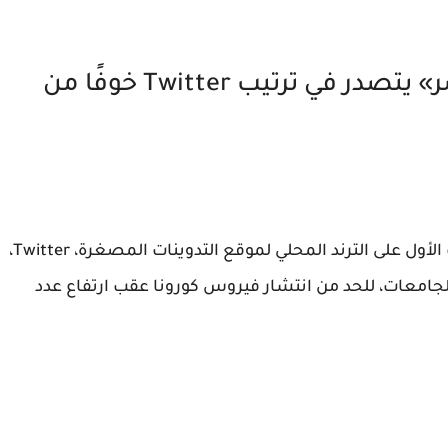
هاشتاق «تعليق الدراسة في مصر» يتصدر في ترتيب Twitter خوفًا من
تصدر هاشتاق #تعليق_الدراسة_في_مصر، الترتيب الأول على الترند المحلي لموقع التدوينات المصغرة، Twitter،
لجامعات، للحد من انتشار فيروس كورونا عقب ارتفاع عدد