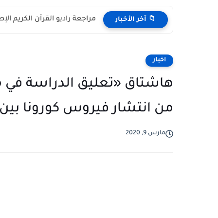
مراجعة راديو القرآن الكريم الإصدار الحديث H798BT: مك
📁 آخر الأخبار
اخبار
من انتشار فيروس كورونا بين ا
مارس 9, 2020