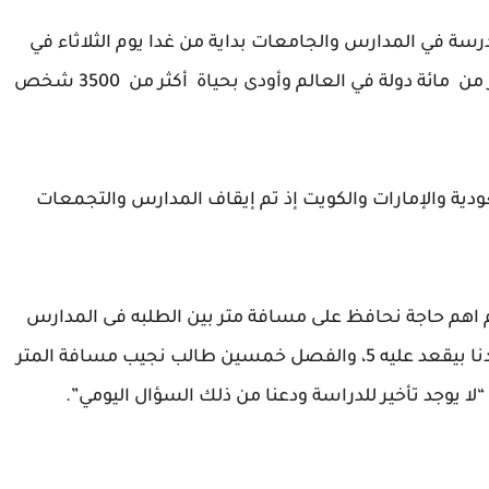
سة في المدارس والجامعات بداية من غدا يوم الثلاثاء في
ظل الجهود للحد من انتشار كورونا الذي اجتاح أكثر من مائة دولة في العالم وأودى بحياة أكثر من 3500 شخص
دية والإمارات والكويت إذ تم إيقاف المدارس والتجمعات
يم اهم حاجة نحافظ على مسافة متر بين الطلبه فى المدارس
جنابك، متعرفش ان الديسك اللى بقعد عليه 2 عندنا بيقعد عليه 5، والفصل خمسين طالب نجيب مسافة المتر
“لا يوجد تأخير للدراسة ودعنا من ذلك السؤال اليومي”.