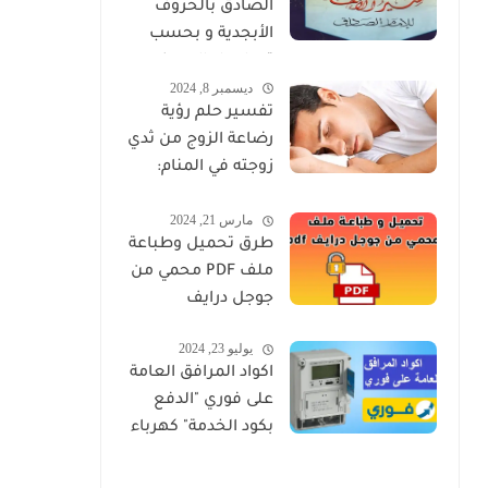
الصادق بالحروف
الأبجدية و بحسب
تسلسل الحروف
ديسمبر 8, 2024
تفسير حلم رؤية
رضاعة الزوج من ثدي
زوجته في المنام:
دلالاته الروحية
مارس 21, 2024
والنفسية
طرق تحميل وطباعة
ملف PDF محمي من
جوجل درايف
يوليو 23, 2024
اكواد المرافق العامة
على فوري "الدفع
بكود الخدمة" كهرباء
ومياه وغاز