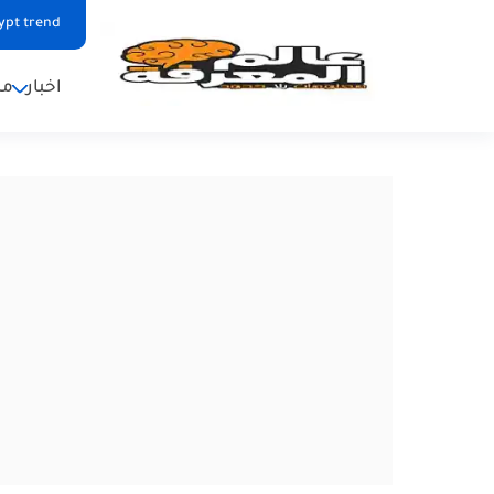
ypt trend
اخبار
من