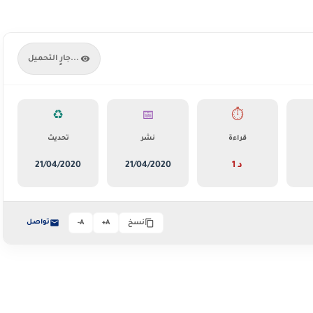
جارٍ التحميل...
♻️
📅
⏱️
قراءة
نشر
تحديث
1 د
21/04/2020
21/04/2020
تواصل
نسخ
A+
A-