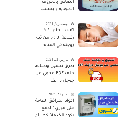
الصادق بالحروف
الأبجدية و بحسب
تسلسل الحروف
ديسمبر 8, 2024
تفسير حلم رؤية
رضاعة الزوج من ثدي
زوجته في المنام:
دلالاته الروحية
مارس 21, 2024
والنفسية
طرق تحميل وطباعة
ملف PDF محمي من
جوجل درايف
يوليو 23, 2024
اكواد المرافق العامة
على فوري "الدفع
بكود الخدمة" كهرباء
ومياه وغاز