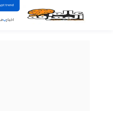
ypt trend
اخبار
من