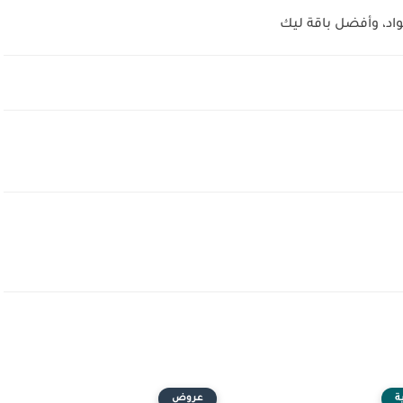
ة
عروض