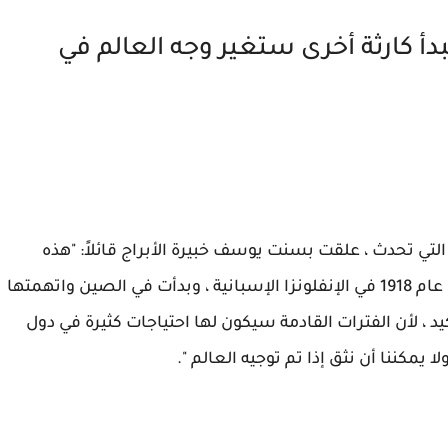
دأ كارثة أخرى ستغير وجه العالم في
 التي تحدث ، علقت بسنت يوسف خبيرة الأبراج قائلاً: "هذه
جداول انقلبت ، وهو نفس السيناريو الذي حدث في عام 1918 في الإنفلونزا الإسبانية ، وبدأت في الصين واتهمتها
أكيد ، لأن الفترات القادمة سيكون لها احتياجات كثيرة في دول
يمكننا أن نثق إذا تم توجيه العالم ".