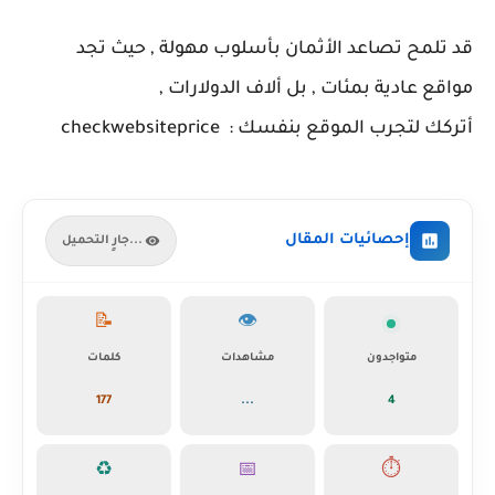
قد تلمح تصاعد الأثمان بأسلوب مهولة , حيث تجد
مواقع عادية بمئات , بل ألاف الدولارات ,
أتركك لتجرب الموقع بنفسك : checkwebsiteprice
إحصائيات المقال
جارٍ التحميل...
📝
👁️
متواجدون
مشاهدات
كلمات
177
...
4
♻️
📅
⏱️