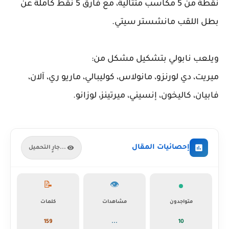
نقطة من 5 مكاسب متتالية، مع فارق 5 نقط كاملة عن
بطل اللقب مانشستر سيتي.
ويلعب نابولي بتشكيل مشكل من:
ميريت، دي لورنزو، مانولاس، كوليبالي، ماريو ري، آلان،
فابيان، كاليخون، إنسيني، ميرتينز، لوزانو.
إحصائيات المقال
جارٍ التحميل...
📝
👁️
متواجدون
مشاهدات
كلمات
159
...
10