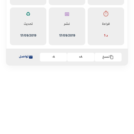
♻️
📅
⏱️
قراءة
نشر
تحديث
1 د
17/09/2019
17/09/2019
تواصل
نسخ
A+
A-